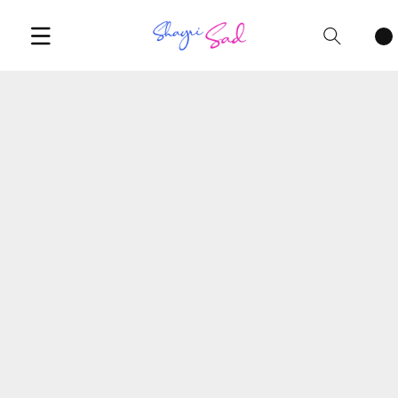
Cart
items