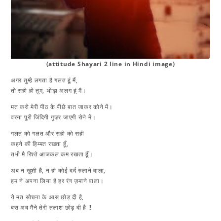
(attitude Shayari 2 line in Hindi image)
अगर तुम्हे लगता है गलत हूं मैं,
तो सही हो तुम, थोड़ा अलग हूं मैं।
मत करो मेरी पीठ के पीछे बात जाकर कोने में।
वरना पूरी जिंदिगी गुज़र जाएगी रोने में।
गलत को गलत और सही को सही
कहने की हिम्मत रखता हूँ,
तभी मै रिश्ते आजकल कम रखता हूँ।
अब न ख़ुशी है, न ही कोई दर्द रुलाने वाला,
हम ने अपना लिया है हर रंग ज़माने वाला।
ये मत सोचना के आस छोड़ दी है,
बस अब मैंने तेरी तलाश छोड़ दी है !!