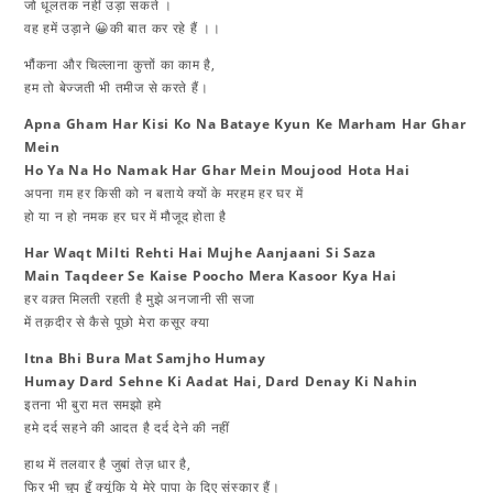
जो धूलतक नहीं उड़ा सकते ।
वह हमें उड़ाने 😀की बात कर रहे हैं ।।
भौंकना और चिल्लाना कुत्तों का काम है,
हम तो बेज्जती भी तमीज से करते हैं।
Apna Gham Har Kisi Ko Na Bataye Kyun Ke Marham Har Ghar
Mein
Ho Ya Na Ho Namak Har Ghar Mein Moujood Hota Hai
अपना ग़म हर किसी को न बताये क्यों के मरहम हर घर में
हो या न हो नमक हर घर में मौजूद होता है​
Har Waqt Milti Rehti Hai Mujhe Aanjaani Si Saza
Main Taqdeer Se Kaise Poocho Mera Kasoor Kya Hai
हर वक़्त मिलती रहती है मुझे अनजानी सी सजा
में तक़दीर से कैसे पूछो मेरा कसूर क्या
Itna Bhi Bura Mat Samjho Humay
Humay Dard Sehne Ki Aadat Hai, Dard Denay Ki Nahin
​इतना भी बुरा मत समझो हमे
हमे दर्द सहने की आदत है दर्द देने की नहीं
हाथ में तलवार है जुबां तेज़ धार है,
फिर भी चुप हूँ क्यूंकि ये मेरे पापा के दिए संस्कार हैं।