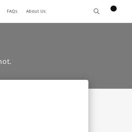
items
FAQs
About Us
Cart
not.