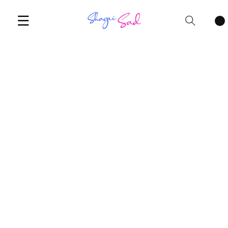
Cart
items