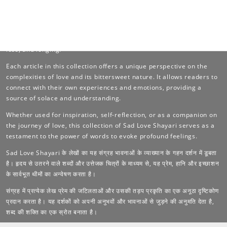
This compilation of articles on Sad Love Shayari delves into the
profound realm of emotional expression. Through heartfelt words
and evocative imagery, it explores the universal themes of love,
loss, and longing.
Each article in this collection offers a unique perspective on the
complexities of love and its bittersweet nature. It allows readers to
connect with their own experiences and emotions, providing a
source of solace and understanding.
Whether used for inspiration, self-reflection, or as a companion on
the journey of love, this collection of Sad Love Shayari serves as a
testament to the power of words to evoke profound feelings.
Sad Love Shayari के लेखों का यह संग्रह भावनाओं के व्याख्यान के गहन दर्शन में डूबता
है। हृदय से उतरने वाले शब्दों और उत्तेजक चित्रों के माध्यम से, यह प्रेम, हानि और इच्छाशन
के सार्वभूत थीमों का अन्वेषण करता है।
संग्रह में प्रत्येक लेख प्रेम की जटिलताओं और उसकी तड़प प्रकृति का एक अनूठा दृष्टिकोण
प्रदान करता है। यह दर्शकों को अपनी अनुभवों और भावनाओं से जुड़ने की अनुमति देता है,
शब्द की शक्ति का एक स्रोत बनाता है।