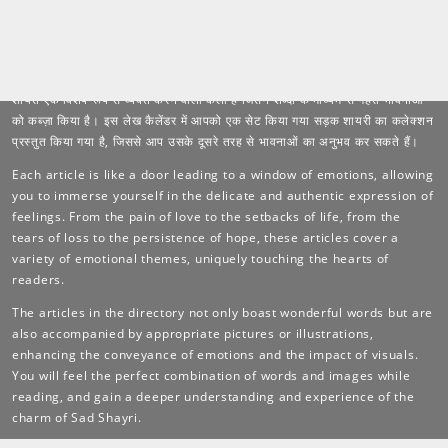
Sad Shayri is an expressive art form that captures and conveys
profound emotions through words. This article directory presents a
curated collection of Sad Shayri pieces, inviting you to immerse
yourself in the sorrows, longings, and inner stirrings it evokes.सड़क
शायरी एक विशेष रूप से व्यक्त करने वाला कला है जिसने शब्दों के माध्यम से गहरी भावनाओं
को कब्ज़ा किया है। इस लेख कैलेंडर में आपको एक सेट किया गया सड़क शायरी का कलेक्शन
प्रस्तुत किया गया है, जिससे आप उसके दूसरे तरह से भावनाओं का अनुभव कर सकते हैं।
Each article is like a door leading to a window of emotions, allowing
you to immerse yourself in the delicate and authentic expression of
feelings. From the pain of love to the setbacks of life, from the
tears of loss to the persistence of hope, these articles cover a
variety of emotional themes, uniquely touching the hearts of
readers.
The articles in the directory not only boast wonderful words but are
also accompanied by appropriate pictures or illustrations,
enhancing the conveyance of emotions and the impact of visuals.
You will feel the perfect combination of words and images while
reading, and gain a deeper understanding and experience of the
charm of Sad Shayri.