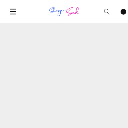
Cart
items