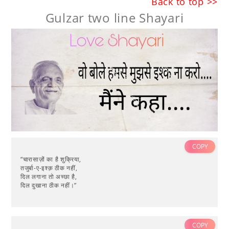
Back to top >>
Gulzar two line Shayari
COPY
“चारासाज़ों का है शुक्रिया,
तजुर्बा-ए-इश्क़ ठीक नहीं,
दिल लगाना तो अच्छा है,
दिल दुखाना ठीक नहीं।”
COPY