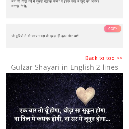
मन की पीड़ा को मैं तुमसे बताऊ कैसे? ऐ इश्क़ बता मे खुद को आत्मर
बनाऊं कैसे?
COPY
जो दुरियो में भी कायम रहा वो इश्क़ ही कुछ और था!!
Back to top >>
Gulzar Shayari in English 2 lines