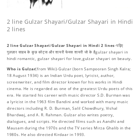
2 line Gulzar Shayari/Gulzar Shayari in Hindi
2 lines
2 line Gulzar Shayari
/
Gulzar Shayari in Hindi 2 lines
-पढ़िए
गुलज़ार साहब के कुछ कोट्स और शायरी फेमस शायरी जो के हैgulzar shayari in
hindi romantic, gulzar shayari for love,gulzar shayari on beauty.
Who is Gulzar
(from Wiki)-Gulzar (born Sampooran Singh Kalra;
18 August 1934) is an Indian Urdu poet, lyricist, author,
screenwriter, and film director known for his works in Hindi
cinema. He is regarded as one of the greatest Urdu poets of this
era. He started his career with music director S.D. Burman was
a lyricist in the 1963 film Bandini and worked with many music
directors including R. D. Burman, Salil Chowdhury, Vishal
Bhardwaj, and A. R. Rahman. Gulzar also writes poetry,
dialogues, and scripts. He directed films such as Aandhi and
Mausam during the 1970s and the TV series Mirza Ghalib in the
1980s. He also directed Kirdaar in 1993.