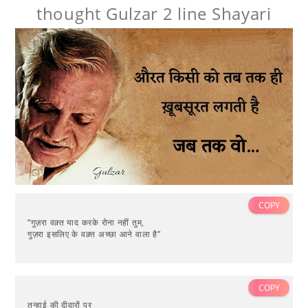
thought Gulzar 2 line Shayari
COPY
“गुज़रा वक़्त याद करके रोना नहीं तुम,
गुज़रा इसलिए के वक़्त अच्छा आने वाला है”
COPY
तन्हाई की दीवारों पर