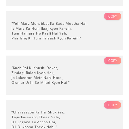
COPY
“Yeh Marz Mohabbat Ka Bada Meetha Hai,
Is Marz Ka Hum Ilaaj Kyon Karein,
Tum Hamare Ho Kaafi Hai Yeh,
Phir Ishq Ki Hum Talaash Kyon Karein.”
COPY
“Kuch Pal Ki Khushi Dekar,
Zindagi Rulati Kyon Hai,,
Jo Lakeeron Mein Nahi Hote,,,
Qismat Unhi Se Milati Kyon Hai.”
COPY
“Charasazon Ka Hai Shukriya,,
Tajurba-e-ishq Theek Nahi,
Dil Lagana To Accha Hai,
Dil Dukhana Theek Nahi.”