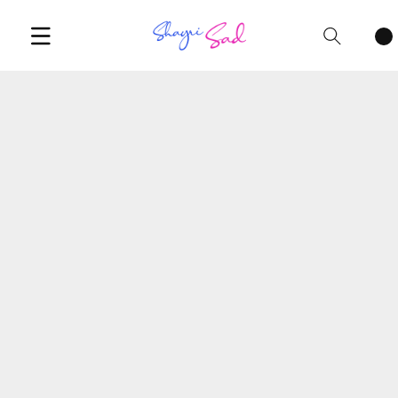
Cart
items