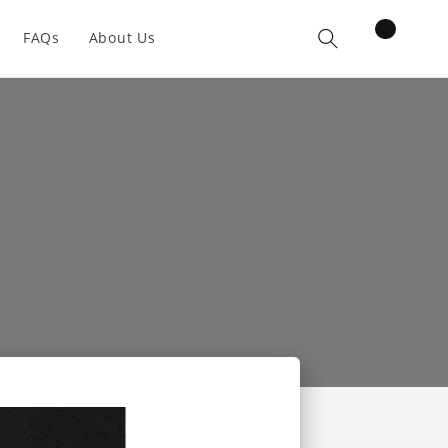
items
FAQs
About Us
Cart