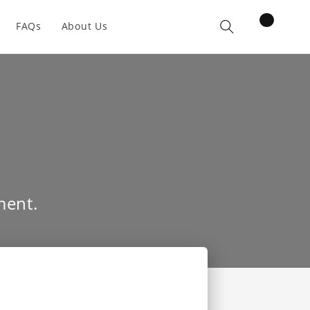
items
FAQs
About Us
Cart
ment.