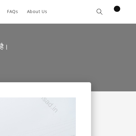
items
FAQs
About Us
Cart
 है।